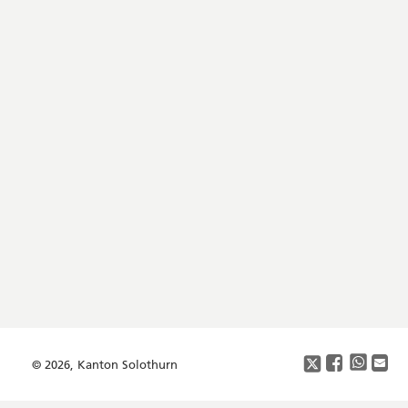
Footer
Copyright
Social
Media
© 2026, Kanton Solothurn