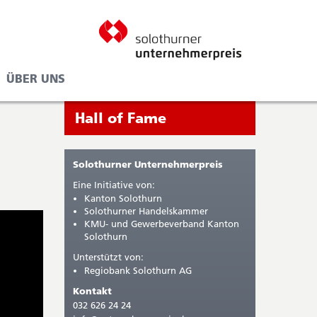
ÜBER UNS
Seitenleiste
Sie
Hall of Fame
befinden
sich
Solothurner Unternehmerpreis
gerade
Eine Initiative von:
in:
Kanton Solothurn
Solothurner Handelskammer
KMU- und Gewerbeverband Kanton
Solothurn
Unterstützt von:
Regiobank Solothurn AG
Kontakt
032 626 24 24